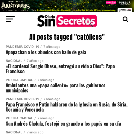
All posts tagged "católicos"
PANDEMIA COVID-19
7 años ago
Apapachan a los abuelos con baile de gala
NACIONAL
7 años ago
«El cardenal Sergio Obeso, entregó su vida a Dios”: Papa
Francisco
PUEBLA CAPITAL
7 años ago
Ambulantes una «papa caliente» para los gobiernos
municipales
PANDEMIA COVID-19
7 años ago
Papa Francisco y Putin hablaron de la Iglesia en Rusia, de Siria,
Ucrania y Venezuela
PUEBLA CAPITAL
7 años ago
San Andrés Cholula, festejó en grande a los papás en su día
NACIONAL
7 años ago