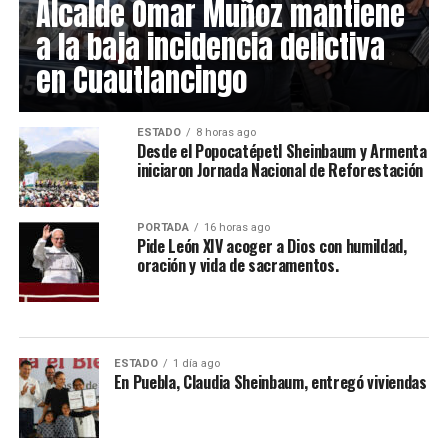
Alcalde Omar Muñoz mantiene
a la baja incidencia delictiva
en Cuautlancingo
ESTADO
8 horas ago
Desde el Popocatépetl Sheinbaum y Armenta
iniciaron Jornada Nacional de Reforestación
PORTADA
16 horas ago
Pide León XIV acoger a Dios con humildad,
oración y vida de sacramentos.
ESTADO
1 día ago
En Puebla, Claudia Sheinbaum, entregó viviendas