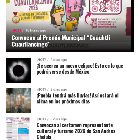
¡HOT!
16 horas ago
Convocan al Premio Municipal “Cuāuhtli
Cuautlancingo”
¡HOT!
2 días ago
¡Se acerca un nuevo eclipse! Esto es lo que
podrá verse desde México
¡HOT!
2 días ago
¡Puebla tendrá más lluvias! Así estará el
clima en los próximos días
¡HOT!
3 días ago
Convocan al certamen representante
cultural y turismo 2026 de San Andres
Cholula