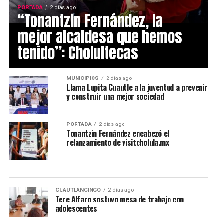
PORTADA
2 días ago
“Tonantzin Fernández, la
mejor alcaldesa que hemos
tenido”: Cholultecas
MUNICIPIOS
2 días ago
Llama Lupita Cuautle a la juventud a prevenir
y construir una mejor sociedad
PORTADA
2 días ago
Tonantzin Fernández encabezó el
relanzamiento de visitcholula.mx
CUAUTLANCINGO
2 días ago
Tere Alfaro sostuvo mesa de trabajo con
adolescentes