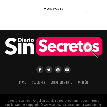
MORE POSTS
INICIO
SECCIONES
ENTRETENIMIENTO
OPINIÓN
Directora General: Angelica García | Director editorial: Jose Antonio
Cuéllar Montiel Copyright © www.DiarioSinSecretos.com | Web Master: