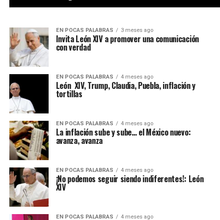
EN POCAS PALABRAS
3 meses ago
Invita León XIV a promover una comunicación
con verdad
EN POCAS PALABRAS
4 meses ago
León XIV, Trump, Claudia, Puebla, inflación y
tortillas
EN POCAS PALABRAS
4 meses ago
La inflación sube y sube… el México nuevo:
avanza, avanza
EN POCAS PALABRAS
4 meses ago
¡No podemos seguir siendo indiferentes!: León
XIV
EN POCAS PALABRAS
4 meses ago