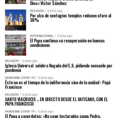
Dios»:Víctor Sánchez
RELIGIÓN
5 años ago
Por alza de contagios templos reducen aforo al
30%
INTERNACIONAL
5 años ago
El Papa continua su recuperación en buenas
condiciones
RELIGIÓN
6 años ago
Iglesia Universal celebra llegada del E.S. pidiendo consuelo por
pandemia
PANDEMIA COVID-19
6 años ago
Éste no es el tiempo de la indiferencia sino de la unidad : Papá
Francisco
RELIGIÓN
6 años ago
SANTO VIACRUCIS .. EN DIRECTO DESDE EL VATICANO, CON EL
PAPA FRANCISCO
PANDEMIA COVID-19
6 años ago
El Papa a sacerdotes: «No sean testarudos como Pedro,