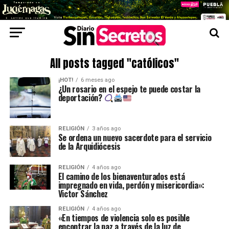
All posts tagged "católicos"
¡HOT!
6 meses ago
¿Un rosario en el espejo te puede costar la
deportación?
RELIGIÓN
3 años ago
Se ordena un nuevo sacerdote para el servicio
de la Arquidiócesis
RELIGIÓN
4 años ago
El camino de los bienaventurados está
impregnado en vida, perdón y misericordia»:
Victor Sánchez
RELIGIÓN
4 años ago
«En tiempos de violencia solo es posible
encontrar la paz a través de la luz de