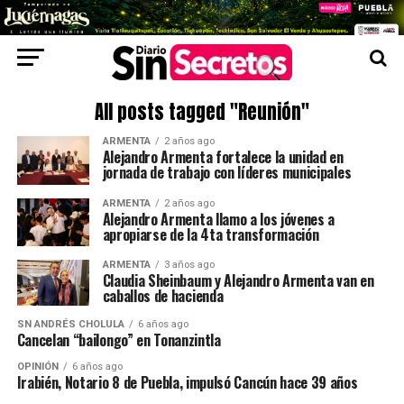
All posts tagged "Reunión"
ARMENTA
2 años ago
Alejandro Armenta fortalece la unidad en
jornada de trabajo con líderes municipales
ARMENTA
2 años ago
Alejandro Armenta llamo a los jóvenes a
apropiarse de la 4ta transformación
ARMENTA
3 años ago
Claudia Sheinbaum y Alejandro Armenta van en
caballos de hacienda
SN ANDRÉS CHOLULA
6 años ago
Cancelan “bailongo” en Tonanzintla
OPINIÓN
6 años ago
Irabién, Notario 8 de Puebla, impulsó Cancún hace 39 años