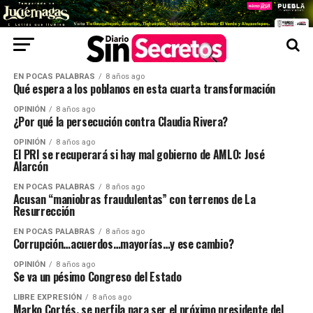
EN POCAS PALABRAS
8 años ago
Qué espera a los poblanos en esta cuarta transformación
OPINIÓN
8 años ago
¿Por qué la persecución contra Claudia Rivera?
OPINIÓN
8 años ago
El PRI se recuperará si hay mal gobierno de AMLO: José
Alarcón
EN POCAS PALABRAS
8 años ago
Acusan “maniobras fraudulentas” con terrenos de La
Resurrección
EN POCAS PALABRAS
8 años ago
Corrupción…acuerdos…mayorías…y ese cambio?
OPINIÓN
8 años ago
Se va un pésimo Congreso del Estado
LIBRE EXPRESIÓN
8 años ago
Marko Cortés, se perfila para ser el próximo presidente del