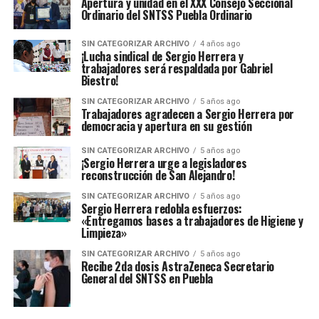
Apertura y unidad en el XXX Consejo Seccional
Ordinario del SNTSS Puebla Ordinario
SIN CATEGORIZAR ARCHIVO
4 años ago
¡Lucha sindical de Sergio Herrera y
trabajadores será respaldada por Gabriel
Biestro!
SIN CATEGORIZAR ARCHIVO
5 años ago
Trabajadores agradecen a Sergio Herrera por
democracia y apertura en su gestión
SIN CATEGORIZAR ARCHIVO
5 años ago
¡Sergio Herrera urge a legisladores
reconstrucción de San Alejandro!
SIN CATEGORIZAR ARCHIVO
5 años ago
Sergio Herrera redobla esfuerzos:
«Entregamos bases a trabajadores de Higiene y
Limpieza»
SIN CATEGORIZAR ARCHIVO
5 años ago
Recibe 2da dosis AstraZeneca Secretario
General del SNTSS en Puebla