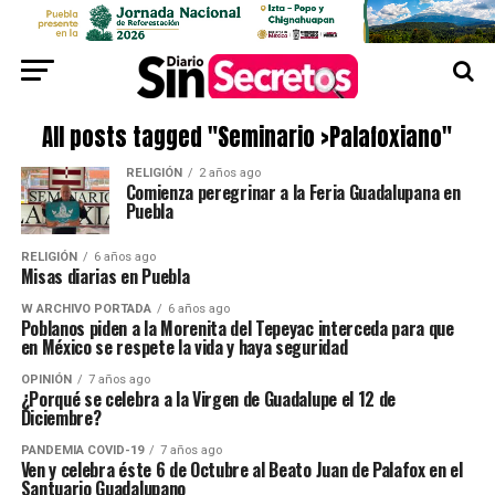
All posts tagged "Seminario >Palafoxiano"
RELIGIÓN
2 años ago
Comienza peregrinar a la Feria Guadalupana en
Puebla
RELIGIÓN
6 años ago
Misas diarias en Puebla
W ARCHIVO PORTADA
6 años ago
Poblanos piden a la Morenita del Tepeyac interceda para que
en México se respete la vida y haya seguridad
OPINIÓN
7 años ago
¿Porqué se celebra a la Virgen de Guadalupe el 12 de
Diciembre?
PANDEMIA COVID-19
7 años ago
Ven y celebra éste 6 de Octubre al Beato Juan de Palafox en el
Santuario Guadalupano