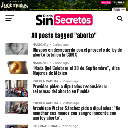
All posts tagged "aborto"
NACIONAL
2 años ago
Obispos en desacuerdo con el proyecto de ley de
aborto total en la CDMX
NACIONAL
2 años ago
“Nada Qué Celebrar el 28 de Septiembre”, dice
Mujeres de México
PUEBLA CAPITAL
2 años ago
Providas piden a diputados reconsiderar
reformas del aborto en Puebla
PUEBLA CAPITAL
2 años ago
Arzobispo Víctor Sánchez pide a diputados: “No
manchar sus manos con sangre inocente con
una ley aborto”.
INTERNACIONAL
2 años ago