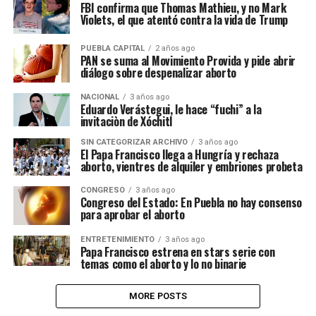
FBI confirma que Thomas Mathieu, y no Mark
Violets, el que atentó contra la vida de Trump
PUEBLA CAPITAL
2 años ago
PAN se suma al Movimiento Provida y pide abrir
diálogo sobre despenalizar aborto
NACIONAL
3 años ago
Eduardo Verástegui, le hace “fuchi” a la
invitaciòn de Xóchitl
SIN CATEGORIZAR ARCHIVO
3 años ago
El Papa Francisco llega a Hungría y rechaza
aborto, vientres de alquiler y embriones probeta
CONGRESO
3 años ago
Congreso del Estado: En Puebla no hay consenso
para aprobar el aborto
ENTRETENIMIENTO
3 años ago
Papa Francisco estrena en stars serie con
temas como el aborto y lo no binarie
MORE POSTS