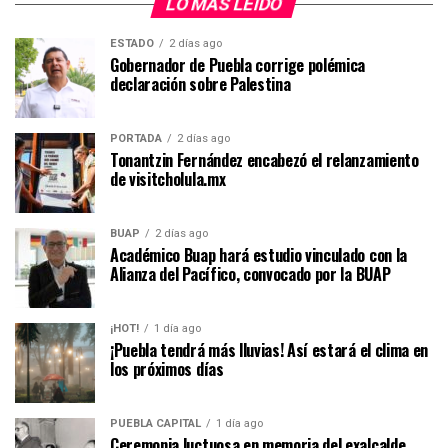
LO MÁS LEIDO
ESTADO
2 días ago
Gobernador de Puebla corrige polémica
declaración sobre Palestina
PORTADA
2 días ago
Tonantzin Fernández encabezó el relanzamiento
de visitcholula.mx
BUAP
2 días ago
Académico Buap hará estudio vinculado con la
Alianza del Pacífico, convocado por la BUAP
¡HOT!
1 día ago
¡Puebla tendrá más lluvias! Así estará el clima en
los próximos días
PUEBLA CAPITAL
1 día ago
Ceremonia luctuosa en memoria del exalcalde