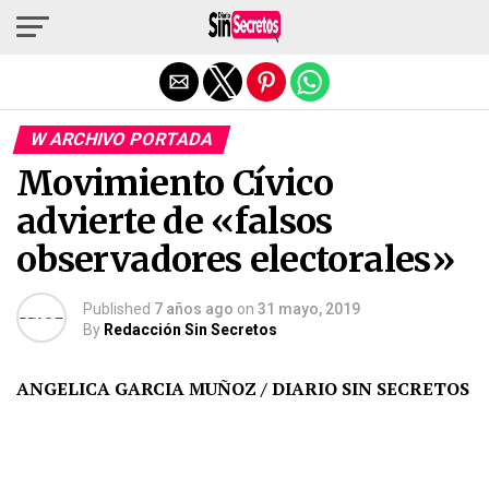
Salir de la versión móvil
W ARCHIVO PORTADA
Movimiento Cívico
advierte de «falsos
observadores electorales»
Published
7 años ago
on
31 mayo, 2019
By
Redacción Sin Secretos
ANGELICA GARCIA MUÑOZ / DIARIO SIN SECRETOS