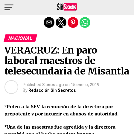
Salir de la versión móvil
NACIONAL
VERACRUZ: En paro
laboral maestros de
telesecundaria de Misantla
Published
8 años ago
on
15 enero, 2019
By
Redacción Sin Secretos
*Piden a la SEV la remoción de la directora por
prepotente y por incurrir en abusos de autoridad.
*Una de las maestras fue agredida y la directora