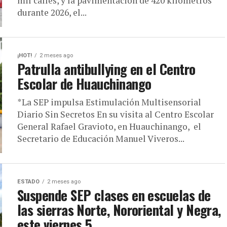
mil calles, y la pavimentación de 420 kilómetros
durante 2026, el...
¡HOT!
2 meses ago
Patrulla antibullying en el Centro
Escolar de Huauchinango
*La SEP impulsa Estimulación Multisensorial
Diario Sin Secretos En su visita al Centro Escolar
General Rafael Gravioto, en Huauchinango, el
Secretario de Educación Manuel Viveros...
ESTADO
2 meses ago
Suspende SEP clases en escuelas de
las sierras Norte, Nororiental y Negra,
este viernes 5