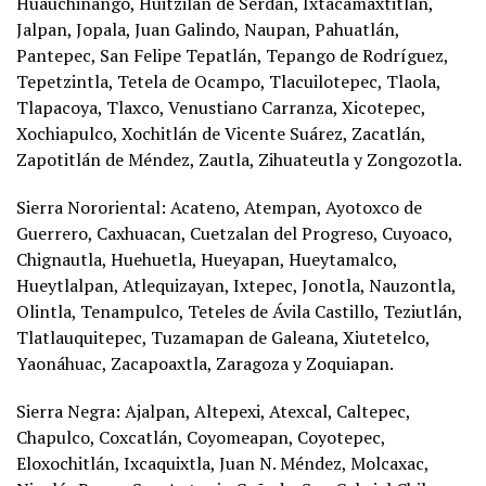
Huauchinango, Huitzilan de Serdán, Ixtacamaxtitlán,
Jalpan, Jopala, Juan Galindo, Naupan, Pahuatlán,
Pantepec, San Felipe Tepatlán, Tepango de Rodríguez,
Tepetzintla, Tetela de Ocampo, Tlacuilotepec, Tlaola,
Tlapacoya, Tlaxco, Venustiano Carranza, Xicotepec,
Xochiapulco, Xochitlán de Vicente Suárez, Zacatlán,
Zapotitlán de Méndez, Zautla, Zihuateutla y Zongozotla.
Sierra Nororiental: Acateno, Atempan, Ayotoxco de
Guerrero, Caxhuacan, Cuetzalan del Progreso, Cuyoaco,
Chignautla, Huehuetla, Hueyapan, Hueytamalco,
Hueytlalpan, Atlequizayan, Ixtepec, Jonotla, Nauzontla,
Olintla, Tenampulco, Teteles de Ávila Castillo, Teziutlán,
Tlatlauquitepec, Tuzamapan de Galeana, Xiutetelco,
Yaonáhuac, Zacapoaxtla, Zaragoza y Zoquiapan.
Sierra Negra: Ajalpan, Altepexi, Atexcal, Caltepec,
Chapulco, Coxcatlán, Coyomeapan, Coyotepec,
Eloxochitlán, Ixcaquixtla, Juan N. Méndez, Molcaxac,