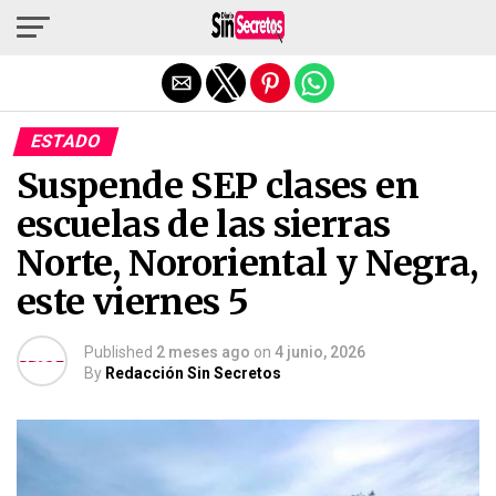
Salir de la versión móvil
ESTADO
Suspende SEP clases en
escuelas de las sierras
Norte, Nororiental y Negra,
este viernes 5
Published
2 meses ago
on
4 junio, 2026
By
Redacción Sin Secretos