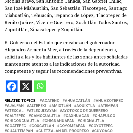
Nicolás Bravo, San Antonio Cañada, San Gabriel Chilac,
San José Miahuatlán, San Sebastián Tlacotepec, Santiago
Miahuatlán, Tehuacán, Tepanco de López, Tlacotepec de
Benito Juárez, Vicente Guerrero, Xochitlán Todos Santos,
Zapotitlán, Zinacatepec y Zoquitlán.
El Gobierno del Estado que encabeza el gobernador
Alejandro Armenta Mier, a través de la dependencia,
solicita a las y los habitantes de las zonas antes señaladas
mantenerse atentos a las indicaciones de la autoridad
competente y seguir las recomendaciones preventivas.
RELATED TOPICS:
ACATENO
AHUACATLÁN
AHUAZOTEPEC
AJALPAN
ALTEPEXI
AMIXTLÁN
AQUIXTLA
ATEMPAN
ATEXCAL
ATLEQUIZAYAN
AYOTOXCO DE GUERRERO
CALTEPEC
CAMOCUAUTLA
CAXHUACAN
CHAPULCO
CHICONCUAUTLA
CHIGNAHUAPAN
CHIGNAUTLA
COATEPEC
COXCATLÁN
COYOMEAPAN
COYOTEPEC
CUAUTEMPAN
CUETZALAN DEL PROGRESO
CUYOACO