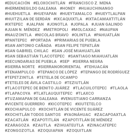
EDUCACIÓN
ELOXOCHITLÁN
FRANCISCO Z. MENA
HERMENEGILDO GALEANA
HONEY
HUAUCHINANGO
HUEHUETLA
HUEYAPAN
HUEYTAMALCO
HUEYTLALPAN
HUITZILAN DE SERDÁN
IXCAQUIXTLA
IXTACAMAXTITLÁN
IXTEPEC
JALPAN
JONOTLA
JOPALA
JUAN GALINDO
JUAN N. MÉNDEZ
METROPOLI
MOLCAXAC
NAUPAN
NAUZONTLA
NICOLAS BRAVO
OLINTLA
PAHUATLÁN
PANTEPEC
PORTADA
PRIMARIAS DE PUEBLA
SAN ANTONIO CAÑADA
SAN FELIPE TEPATLÁN
SAN GABRIEL CHILAC
SAN JOSÉ MIAHUATLÁN
SAN SEBASTIÁN TLACOTEPEC
SANTIAGO MIAHUATLÁN
SECUNDARIAS DE PUEBLA
SEP
SIERRA NEGRA
SIERRA NORTE
SIERRANORORIENTAL
TEHUACÁN
TENAMPULCO
TEPANCO DE LÓPEZ
TEPANGO DE RODRÍGUEZ
TEPETZINTLA
TETELA DE OCAMPO
TETELES DE ÁVILA CASTILLO
TEZIUTLÁN
TLACOTEPEC DE BENITO JUÁREZ
TLACUILOTEPEC
TLAOLA
TLAPACOYA
TLATLAUQUITEPEC
TLAXCO
TUZAMAPAN DE GALEANA
VENUSTIANO CARRANZA
VICENTE GUERRERO
XICOTEPEC
XIUTETELCO
XOCHIAPULCO
XOCHITLÁN DE VICENTE SUÁREZ
XOCHITLÁN TODOS SANTOS
YAONÁHUAC
ZACAPOAXTLA
ZACATLÁN
ZAPOTITLÁN
ZAPOTITLÁN DE MÉNDEZ
ZARAGOZA
ZAUTLA
ZIHUATEUTLA
ZINACATEPEC
ZONGOZOTLA
ZOQUIAPAN
ZOQUITLAN