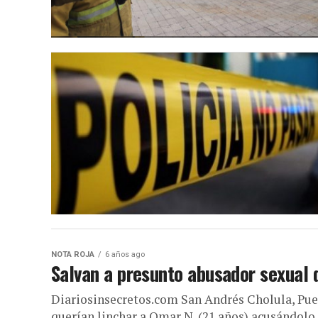
NOTA ROJA
6 años ago
Salvan a presunto abusador sexual 
Diariosinsecretos.com San Andrés Cholula, Pue.
querían linchar a Omar N. (21 años) acusándolo 