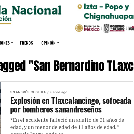
IONES
TRENDS
OPINIÓN
tagged "San Bernardino TLax
SN ANDRÉS CHOLULA
6 años ago
Explosión en Tlaxcalancingo, sofocada
por bomberos sanandreseños
*En el accidente falleció un adulto de 31 años de
edad, y un menor de edad de 11 años de edad. *