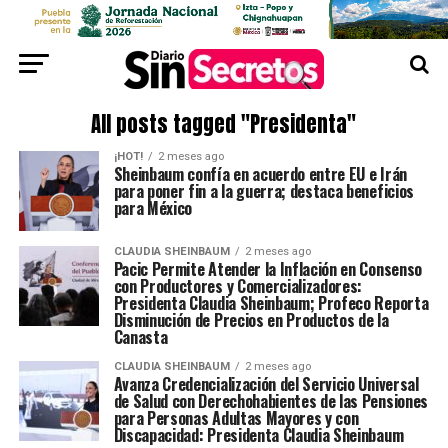
All posts tagged "Presidenta"
¡HOT!
2 meses ago
Sheinbaum confía en acuerdo entre EU e Irán
para poner fin a la guerra; destaca beneficios
para México
CLAUDIA SHEINBAUM
2 meses ago
Pacic Permite Atender la Inflación en Consenso
con Productores y Comercializadores:
Presidenta Claudia Sheinbaum; Profeco Reporta
Disminución de Precios en Productos de la
Canasta
CLAUDIA SHEINBAUM
2 meses ago
Avanza Credencialización del Servicio Universal
de Salud con Derechohabientes de las Pensiones
para Personas Adultas Mayores y con
Discapacidad: Presidenta Claudia Sheinbaum