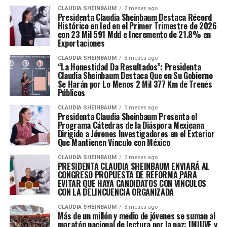
CLAUDIA SHEINBAUM
2 meses ago
Presidenta Claudia Sheinbaum Destaca Récord
Histórico en Ied en el Primer Trimestre de 2026
con 23 Mil 591 Mdd e Incremento de 21.8% en
Exportaciones
CLAUDIA SHEINBAUM
3 meses ago
“La Honestidad Da Resultados”: Presidenta
Claudia Sheinbaum Destaca Que en Su Gobierno
Se Harán por Lo Menos 2 Mil 377 Km de Trenes
Públicos
CLAUDIA SHEINBAUM
3 meses ago
Presidenta Claudia Sheinbaum Presenta el
Programa Cátedras de la Diáspora Mexicana
Dirigido a Jóvenes Investigadores en el Exterior
Que Mantienen Vínculo con México
CLAUDIA SHEINBAUM
3 meses ago
PRESIDENTA CLAUDIA SHEINBAUM ENVIARÁ AL
CONGRESO PROPUESTA DE REFORMA PARA
EVITAR QUE HAYA CANDIDATOS CON VÍNCULOS
CON LA DELINCUENCIA ORGANIZADA
CLAUDIA SHEINBAUM
3 meses ago
Más de un millón y medio de jóvenes se suman al
maratón nacional de lectura por la paz: IMJUVE y