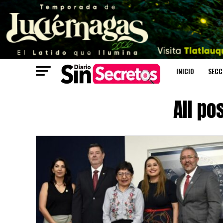
INICIO
SECC
All po