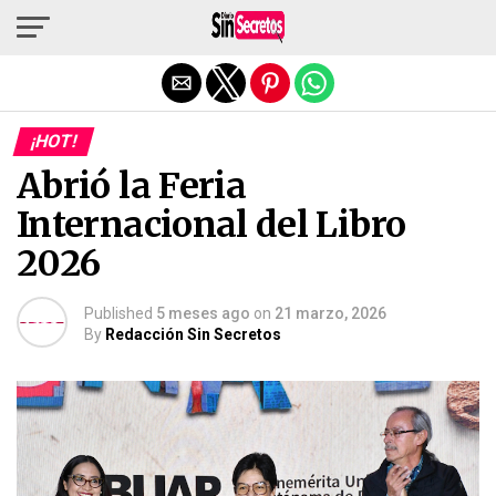
Salir de la versión móvil
¡HOT!
Abrió la Feria
Internacional del Libro
2026
Published
5 meses ago
on
21 marzo, 2026
By
Redacción Sin Secretos