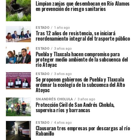
Limpian zanjas que desembocan en Río Alamos
en prevención de riesgo sanitarios
ESTADO
1 año ago
Tras 12 años de resistencia, se iniciará
reordenamiento integral del trasporte público
ESTADO
3 años ago
Puebla y Tlaxcala hacen compromiso para
proteger medio ambiente de la subcuenca del
río Atoyac
ESTADO
3 años ago
Se proponen gobiernos de Puebla y Tlaxcala
ordenar la ecología de la subcuenca del Alto
Atoyac
SN ANDRÉS CHOLULA
3 años ago
Protección Civil de San Andrés Cholula,
supervisa ríos y barrancas
ESTADO
4 años ago
Clausuran tres empresas por descargas al río
Rabanillo