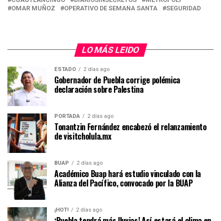
OMAR MUÑOZ
OPERATIVO DE SEMANA SANTA
SEGURIDAD
LO MÁS LEIDO
ESTADO
2 días ago
Gobernador de Puebla corrige polémica
declaración sobre Palestina
PORTADA
2 días ago
Tonantzin Fernández encabezó el relanzamiento
de visitcholula.mx
BUAP
2 días ago
Académico Buap hará estudio vinculado con la
Alianza del Pacífico, convocado por la BUAP
¡HOT!
2 días ago
¡Puebla tendrá más lluvias! Así estará el clima en