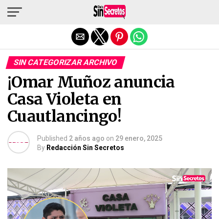
Salir de la versión móvil
SIN CATEGORIZAR ARCHIVO
¡Omar Muñoz anuncia
Casa Violeta en
Cuautlancingo!
Published
2 años ago
on
29 enero, 2025
By
Redacción Sin Secretos