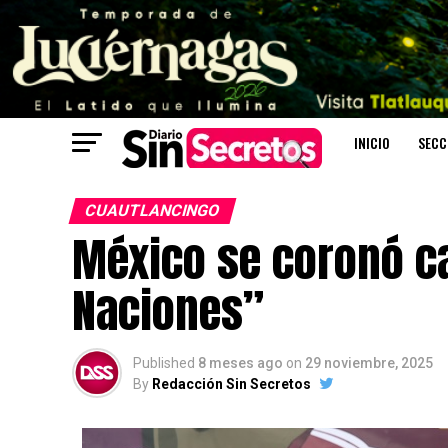
INICIO
SECC
CUAUTLANCINGO
México se coronó c
Naciones”
Published
8 meses ago
on
29 noviembre, 2025
By
Redacción Sin Secretos