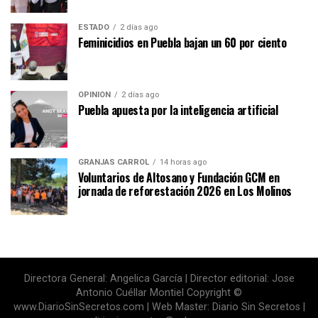
ESTADO
2 días ago
Feminicidios en Puebla bajan un 60 por ciento
OPINIÓN
2 días ago
Puebla apuesta por la inteligencia artificial
GRANJAS CARROL
14 horas ago
Voluntarios de Altosano y Fundación GCM en
jornada de reforestación 2026 en Los Molinos
Directora General: Angelica García | Director editorial: Jose
Antonio Cuéllar Montiel Copyright ©
www.DiarioSinSecretos.com | Web Master: Diario Sin Secretos |