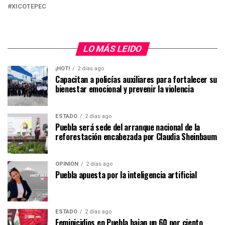
XICOTEPEC
LO MÁS LEIDO
¡HOT!
2 días ago
Capacitan a policías auxiliares para fortalecer su
bienestar emocional y prevenir la violencia
ESTADO
2 días ago
Puebla será sede del arranque nacional de la
reforestación encabezada por Claudia Sheinbaum
OPINIÓN
2 días ago
Puebla apuesta por la inteligencia artificial
ESTADO
2 días ago
Feminicidios en Puebla bajan un 60 por ciento