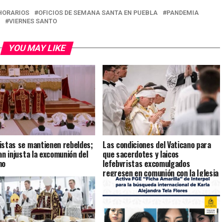
HORARIOS
OFICIOS DE SEMANA SANTA EN PUEBLA
PANDEMIA
VIERNES SANTO
YOU MAY LIKE
istas se mantienen rebeldes;
Las condiciones del Vaticano para
can injusta la excomunión del
que sacerdotes y laicos
no
lefebvristas excomulgados
regresen en comunión con la Iglesia
Católica