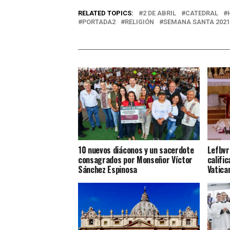
RELATED TOPICS:
2 DE ABRIL
CATEDRAL
PORTADA2
RELIGIÓN
SEMANA SANTA 2021
10 nuevos diáconos y un sacerdote
Lefbvr
consagrados por Monseñor Víctor
califi
Sánchez Espinosa
Vatica