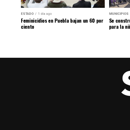
ESTADO
1 día ago
MUNICIPIOS
Feminicidios en Puebla bajan un 60 por
Se constr
ciento
para la ni