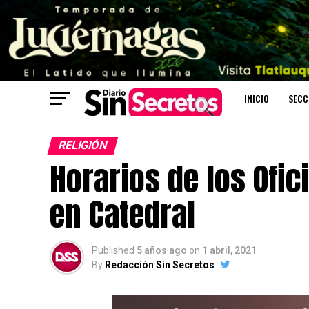
INICIO
SECC
RELIGIÓN
Horarios de los Ofic
en Catedral
Published
5 años ago
on
1 abril, 2021
By
Redacción Sin Secretos