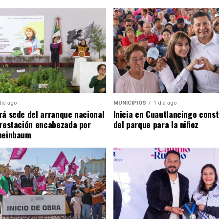
día ago
MUNICIPIOS
1 día ago
rá sede del arranque nacional
Inicia en Cuautlancingo cons
orestación encabezada por
del parque para la niñez
heinbaum