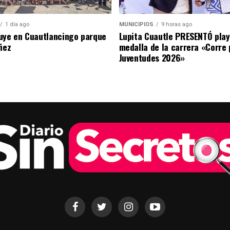
1 día ago
MUNICIPIOS
9 horas ago
uye en Cuautlancingo parque
Lupita Cuautle PRESENTÓ play
ñez
medalla de la carrera «Corre 
Juventudes 2026»