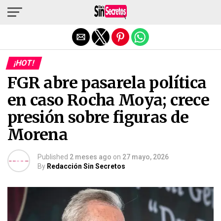
Salir de la versión móvil
¡HOT!
FGR abre pasarela política
en caso Rocha Moya; crece
presión sobre figuras de
Morena
Published
2 meses ago
on
27 mayo, 2026
By
Redacción Sin Secretos