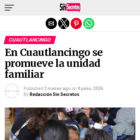
Salir de la versión móvil
CUAUTLANCINGO
En Cuautlancingo se
promueve la unidad
familiar
Published
2 meses ago
on
9 junio, 2026
By
Redacción Sin Secretos