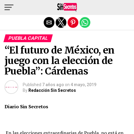
Salir de la versión móvil
PUEBLA CAPITAL
“El futuro de México, en
juego con la elección de
Puebla”: Cárdenas
Published
7 años ago
on
4 mayo, 2019
By
Redacción Sin Secretos
Diario Sin Secretos
En las elecciones extraordinarias de Puebla, no está en