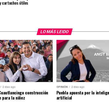
y cartuchos útiles
LO MÁS LEIDO
2 días ago
OPINIÓN
2 días ago
 Cuautlancingo construcción
Puebla apuesta por la intelig
e para la niñez
artificial