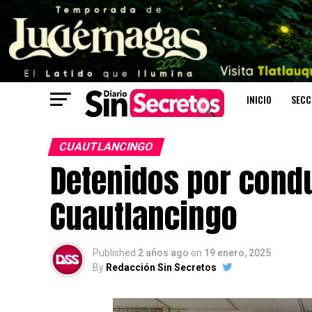
INICIO
SECC
CUAUTLANCINGO
Detenidos por condu
Cuautlancingo
Published
2 años ago
on
19 enero, 2025
By
Redacción Sin Secretos