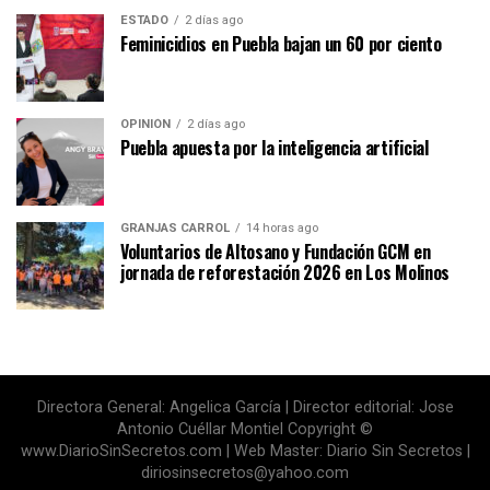
ESTADO
2 días ago
Feminicidios en Puebla bajan un 60 por ciento
OPINIÓN
2 días ago
Puebla apuesta por la inteligencia artificial
GRANJAS CARROL
14 horas ago
Voluntarios de Altosano y Fundación GCM en
jornada de reforestación 2026 en Los Molinos
Directora General: Angelica García | Director editorial: Jose
Antonio Cuéllar Montiel Copyright ©
www.DiarioSinSecretos.com | Web Master: Diario Sin Secretos |
diriosinsecretos@yahoo.com