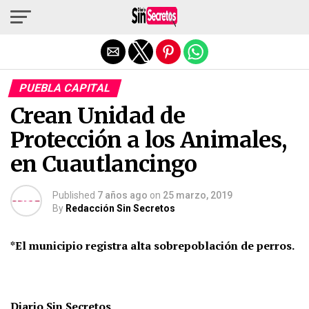
Salir de la versión móvil
PUEBLA CAPITAL
Crean Unidad de
Protección a los Animales,
en Cuautlancingo
Published
7 años ago
on
25 marzo, 2019
By
Redacción Sin Secretos
*El municipio registra alta sobrepoblación de perros.
Diario Sin Secretos