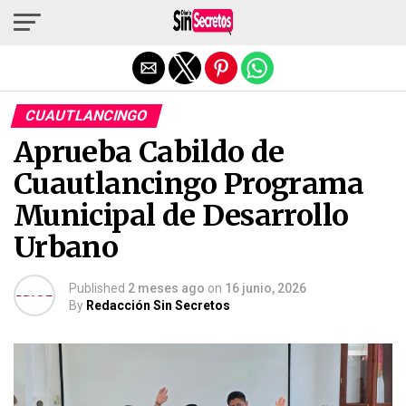
Salir de la versión móvil
CUAUTLANCINGO
Aprueba Cabildo de
Cuautlancingo Programa
Municipal de Desarrollo
Urbano
Published
2 meses ago
on
16 junio, 2026
By
Redacción Sin Secretos