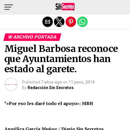
Salir de la versión móvil
W ARCHIVO PORTADA
Miguel Barbosa reconoce
que Ayuntamientos han
estado al garete.
Published
7 años ago
on
11 junio, 2019
By
Redacción Sin Secretos
*»Por eso les daré todo el apoyo»: MBH
Angélica García Muñoz / Diario Sin Secretos