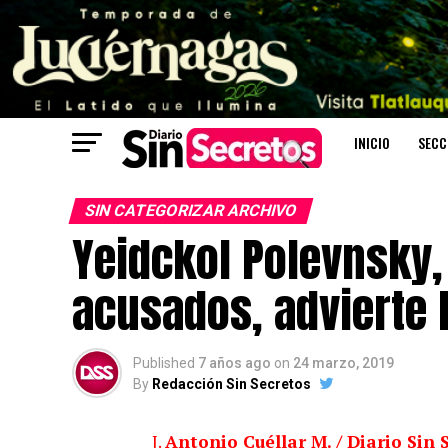
INICIO
SECC
SIN CATEGORIZAR ARCHIVO
Yeidckol Polevnsky, 
acusados, advierte 
Published
7 años ago
on
24 marzo, 2019
By
Redacción Sin Secretos
J.
Antonio Cuéllar M. / Diario Sin 