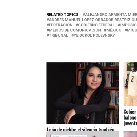
RELATED TOPICS:
ALEJANDRO ARMENTA MIE
ANDRÉS MANUEL LÖPEZ OBRADOR BESTRIZ GU
FEDERACIÓN
GOBIERNO FEDERAL
IMPOSIC
MEDIOS DE COMUNICACIÓN
MÉXICO
MIGU
TRIBUNAL
YEIDCKOL POLEVNSKY
Gobier
balonc
juvent
Jirón de niebla: el silencio también
cuenta historias