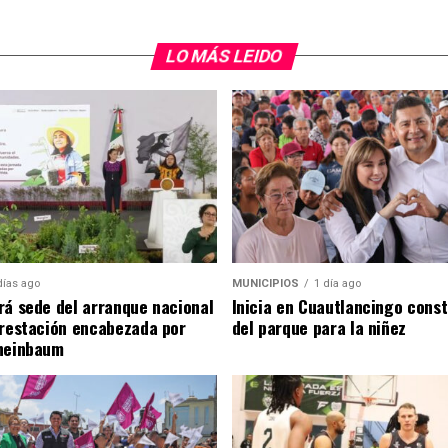
LO MÁS LEIDO
días ago
MUNICIPIOS
1 día ago
rá sede del arranque nacional
Inicia en Cuautlancingo cons
orestación encabezada por
del parque para la niñez
heinbaum