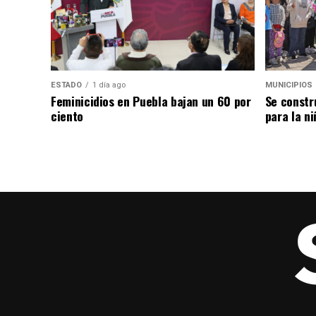
ESTADO
1 día ago
MUNICIPIOS
Feminicidios en Puebla bajan un 60 por
Se constr
ciento
para la ni