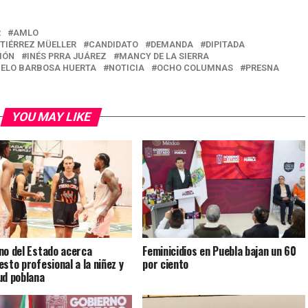
R
AMLO
TIÉRREZ MÜELLER
CANDIDATO
DEMANDA
DIPITADA
IÓN
INÉS PRRA JUÁREZ
MANCY DE LA SIERRA
ELO BARBOSA HUERTA
NOTICIA
OCHO COLUMNAS
PRESNA
YOU MAY LIKE
no del Estado acerca
Feminicidios en Puebla bajan un 60
esto profesional a la niñez y
por ciento
ud poblana