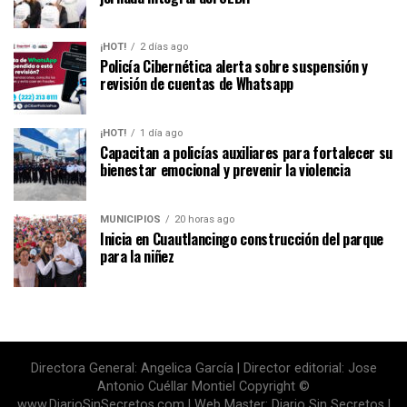
¡HOT!
2 días ago
Policía Cibernética alerta sobre suspensión y
revisión de cuentas de Whatsapp
¡HOT!
1 día ago
Capacitan a policías auxiliares para fortalecer su
bienestar emocional y prevenir la violencia
MUNICIPIOS
20 horas ago
Inicia en Cuautlancingo construcción del parque
para la niñez
Directora General: Angelica García | Director editorial: Jose
Antonio Cuéllar Montiel Copyright ©
www.DiarioSinSecretos.com | Web Master: Diario Sin Secretos |