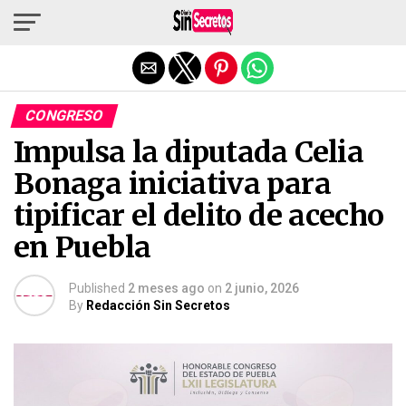
Salir de la versión móvil
CONGRESO
Impulsa la diputada Celia
Bonaga iniciativa para
tipificar el delito de acecho
en Puebla
Published
2 meses ago
on
2 junio, 2026
By
Redacción Sin Secretos