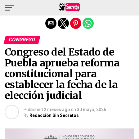
Salir de la versión móvil
CONGRESO
Congreso del Estado de
Puebla aprueba reforma
constitucional para
establecer la fecha de la
elección judicial
Published
2 meses ago
on
30 mayo, 2026
By
Redacción Sin Secretos