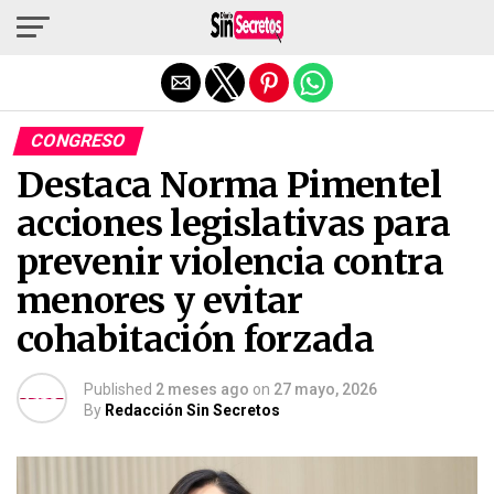
Salir de la versión móvil
CONGRESO
Destaca Norma Pimentel
acciones legislativas para
prevenir violencia contra
menores y evitar
cohabitación forzada
Published
2 meses ago
on
27 mayo, 2026
By
Redacción Sin Secretos