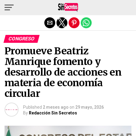
Salir de la versión móvil
CONGRESO
Promueve Beatriz
Manrique fomento y
desarrollo de acciones en
materia de economía
circular
Published
2 meses ago
on
29 mayo, 2026
By
Redacción Sin Secretos