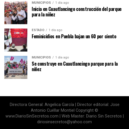
MUNICIPIOS
1 día ago
Inicia en Cuautlancingo construcción del parque
para la niñez
ESTADO
1 día ago
Feminicidios en Puebla bajan un 60 por ciento
MUNICIPIOS
1 día ago
Se construye en Cuautlancingo parque para la
niñez
Directora General: Angelica García | Director editorial: Jose
Antonio Cuéllar Montiel Copyright ©
www.DiarioSinSecretos.com | Web Master: Diario Sin Secretos |
diriosinsecretos@yahoo.com