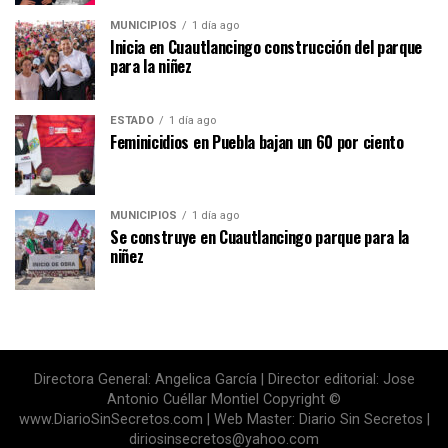
MUNICIPIOS
1 día ago
Inicia en Cuautlancingo construcción del parque
para la niñez
ESTADO
1 día ago
Feminicidios en Puebla bajan un 60 por ciento
MUNICIPIOS
1 día ago
Se construye en Cuautlancingo parque para la
niñez
Directora General: Angelica García | Director editorial: Jose
Antonio Cuéllar Montiel Copyright ©
www.DiarioSinSecretos.com | Web Master: Diario Sin Secretos |
diriosinsecretos@yahoo.com