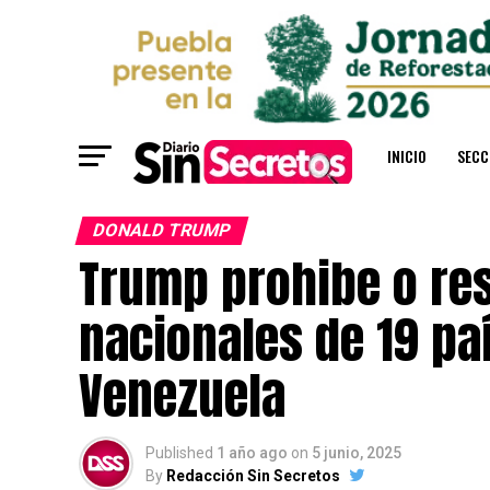
INICIO
SECC
DONALD TRUMP
Trump prohibe o res
nacionales de 19 pa
Venezuela
Published
1 año ago
on
5 junio, 2025
By
Redacción Sin Secretos