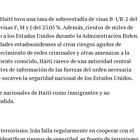
 Haití tuvo una tasa de sobreestadía de visas B-1/B-2 del
visas F, M y J del 25.05 %. Además, cientos de miles de
 a los Estados Unidos durante la Administración Biden.
idades estadounidenses al crear riesgos agudos de
lecimiento de redes criminales y otras amenazas a la
nte conocido, Haití carece de una autoridad central
ntes de información de las fuerzas del orden necesaria
o socaven la seguridad nacional de los Estados Unidos.
de nacionales de Haití como inmigrantes y no
ndida.
l terrorismo. Irán falla regularmente en cooperar con el
dentificar riesgos de seguridad, es fuente de terrorismo