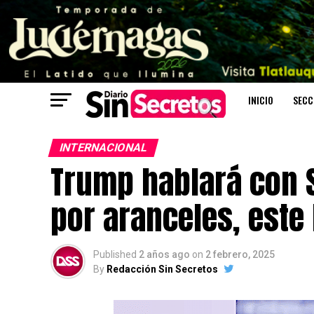
INICIO
SECC
INTERNACIONAL
Trump hablará con 
por aranceles, este
Published
2 años ago
on
2 febrero, 2025
By
Redacción Sin Secretos