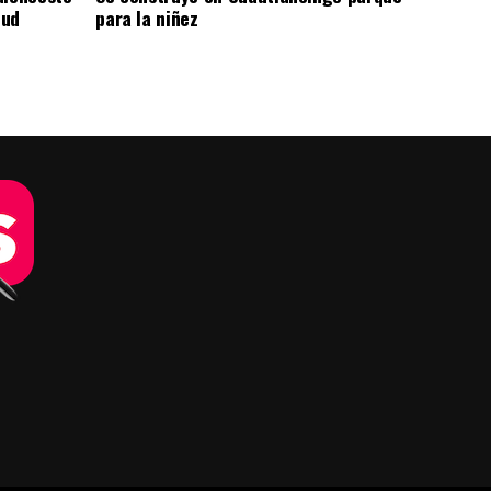
tud
para la niñez