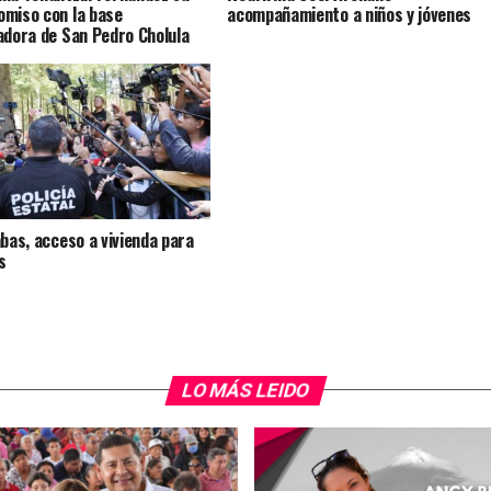
miso con la base
acompañamiento a niños y jóvenes
adora de San Pedro Cholula
abas, acceso a vivienda para
s
LO MÁS LEIDO