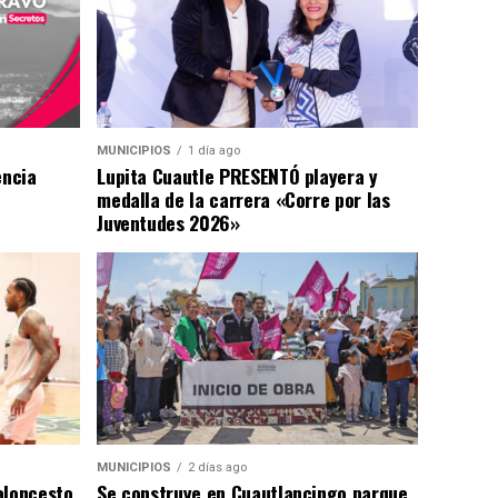
MUNICIPIOS
1 día ago
encia
Lupita Cuautle PRESENTÓ playera y
medalla de la carrera «Corre por las
Juventudes 2026»
MUNICIPIOS
2 días ago
aloncesto
Se construye en Cuautlancingo parque