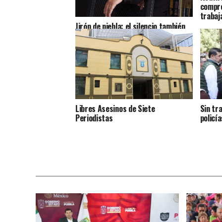
compro
trabaj
Jirón de niebla: el silencio también
cuenta historias
Libres Asesinos de Siete
Sin tr
Periodistas
policía