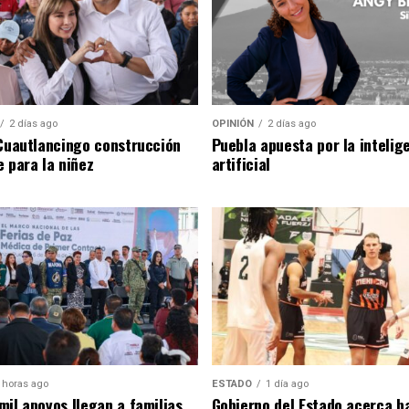
2 días ago
OPINIÓN
2 días ago
 Cuautlancingo construcción
Puebla apuesta por la intelig
e para la niñez
artificial
 horas ago
ESTADO
1 día ago
mil apoyos llegan a familias
Gobierno del Estado acerca b