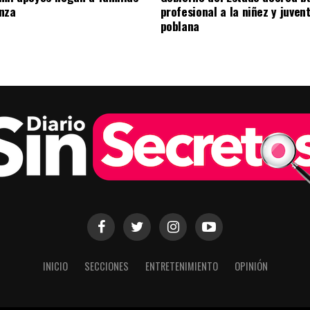
nza
profesional a la niñez y juven
poblana
INICIO
SECCIONES
ENTRETENIMIENTO
OPINIÓN