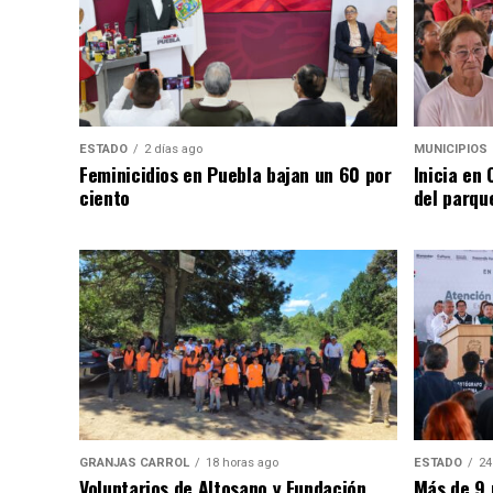
ESTADO
2 días ago
MUNICIPIOS
Feminicidios en Puebla bajan un 60 por
Inicia en
ciento
del parqu
GRANJAS CARROL
18 horas ago
ESTADO
24
Voluntarios de Altosano y Fundación
Más de 9 