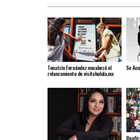
Tonatzin Fernández encabezó el
Se Acu
relanzamiento de visitcholula.mx
Reafir