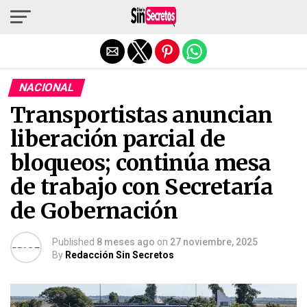
Salir de la versión móvil
NACIONAL
Transportistas anuncian
liberación parcial de
bloqueos; continúa mesa
de trabajo con Secretaría
de Gobernación
Published
8 meses ago
on
27 noviembre, 2025
By
Redacción Sin Secretos