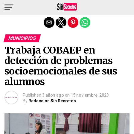
Salir de la versión móvil
MUNICIPIOS
Trabaja COBAEP en
detección de problemas
socioemocionales de sus
alumnos
Published
3 años ago
on
15 noviembre, 2023
By
Redacción Sin Secretos