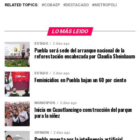
RELATED TOPICS:
COBAEP
DESTACADO
METROPOLI
LO MÁS LEIDO
ESTADO
2 días ago
Puebla será sede del arranque nacional de la
reforestación encabezada por Claudia Sheinbaum
ESTADO
2 días ago
Feminicidios en Puebla bajan un 60 por ciento
MUNICIPIOS
2 días ago
Inicia en Cuautlancingo construcción del parque
para la niñez
OPINIÓN
2 días ago
Puebla apuesta por la inteligencia artificial