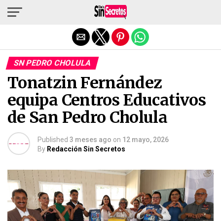
Salir de la versión móvil
SN PEDRO CHOLULA
Tonatzin Fernández
equipa Centros Educativos
de San Pedro Cholula
Published
3 meses ago
on
12 mayo, 2026
By
Redacción Sin Secretos