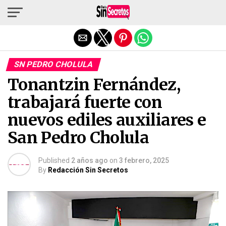
Salir de la versión móvil
SN PEDRO CHOLULA
Tonantzin Fernández,
trabajará fuerte con
nuevos ediles auxiliares e
San Pedro Cholula
Published
2 años ago
on
3 febrero, 2025
By
Redacción Sin Secretos