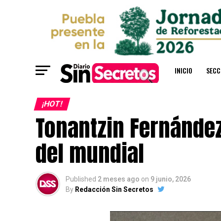
INICIO
SECC
¡HOT!
Tonantzin Fernánde
del mundial
Published
2 meses ago
on
9 junio, 2026
By
Redacción Sin Secretos