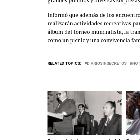
grandes premios y diversas sorpresas 
Informó que además de los encuentros
realizarán actividades recreativas pa
álbum del torneo mundialista, la tran
como un picnic y una convivencia fami
RELATED TOPICS:
DIARIOSINSECRETOS
HO