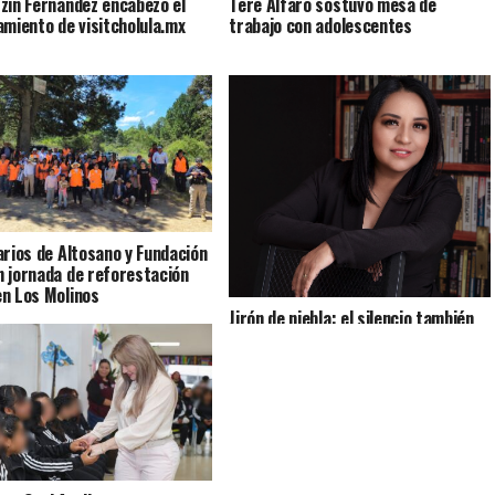
zin Fernández encabezó el
Tere Alfaro sostuvo mesa de
amiento de visitcholula.mx
trabajo con adolescentes
arios de Altosano y Fundación
 jornada de reforestación
n Los Molinos
Jirón de niebla: el silencio también
cuenta historias