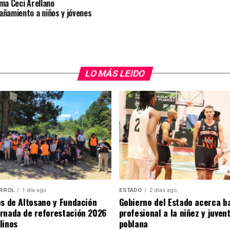
ma Ceci Arellano
ñamiento a niños y jóvenes
LO MÁS LEIDO
RROL
1 día ago
ESTADO
2 días ago
os de Altosano y Fundación
Gobierno del Estado acerca b
rnada de reforestación 2026
profesional a la niñez y juven
linos
poblana