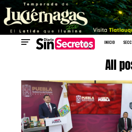
INICIO
SECC
All p