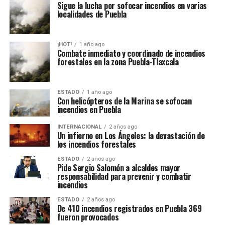
Sigue la lucha por sofocar incendios en varias
localidades de Puebla
¡HOT!
1 año ago
Combate inmediato y coordinado de incendios
forestales en la zona Puebla-Tlaxcala
ESTADO
1 año ago
Con helicópteros de la Marina se sofocan
incendios en Puebla
INTERNACIONAL
2 años ago
Un infierno en Los Ángeles: la devastación de
los incendios forestales
ESTADO
2 años ago
Pide Sergio Salomón a alcaldes mayor
responsabilidad para prevenir y combatir
incendios
ESTADO
2 años ago
De 410 incendios registrados en Puebla 369
fueron provocados