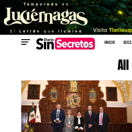
INICIO
SECC
All