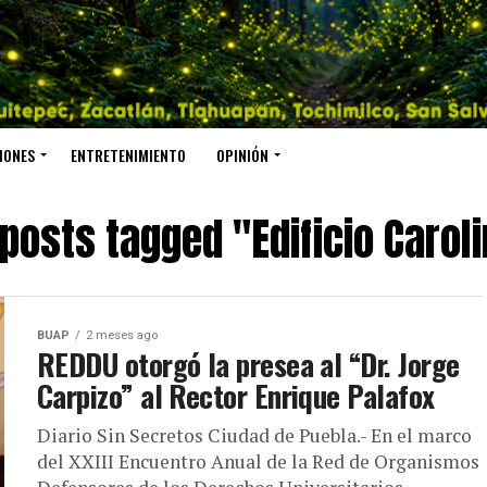
IONES
ENTRETENIMIENTO
OPINIÓN
 posts tagged "Edificio Carol
BUAP
2 meses ago
REDDU otorgó la presea al “Dr. Jorge
Carpizo” al Rector Enrique Palafox
Diario Sin Secretos Ciudad de Puebla.- En el marco
del XXIII Encuentro Anual de la Red de Organismos