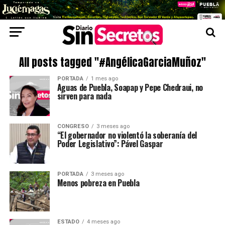
All posts tagged "#AngélicaGarciaMuñoz"
PORTADA
1 mes ago
Aguas de Puebla, Soapap y Pepe Chedraui, no
sirven para nada
CONGRESO
3 meses ago
“El gobernador no violentó la soberanía del
Poder Legislativo”: Pável Gaspar
PORTADA
3 meses ago
Menos pobreza en Puebla
ESTADO
4 meses ago