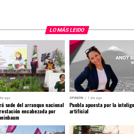
LO MÁS LEIDO
día ago
OPINIÓN
1 día ago
rá sede del arranque nacional
Puebla apuesta por la intelig
orestación encabezada por
artificial
heinbaum