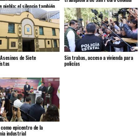
e niebla: el silencio también
 historias
 Asesinos de Siete
Sin trabas, acceso a vivienda para
istas
policías
 como epicentro de la
ia industrial