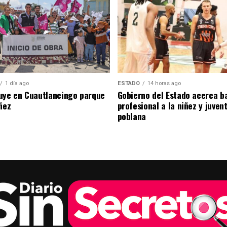
1 día ago
ESTADO
14 horas ago
uye en Cuautlancingo parque
Gobierno del Estado acerca b
ñez
profesional a la niñez y juven
poblana