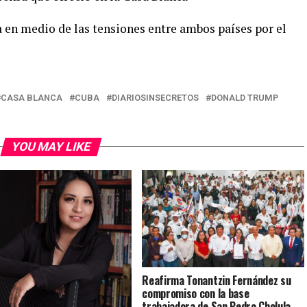
 en medio de las tensiones entre ambos países por el
CASA BLANCA
CUBA
DIARIOSINSECRETOS
DONALD TRUMP
YOU MAY LIKE
Reafirma Tonantzin Fernández su
compromiso con la base
trabajadora de San Pedro Cholula